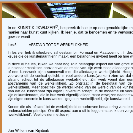
©
In de KUNST KIJKWIJZER
, bespreek ik hoe je op een gemakkelijke 
manier naar kunst kunt kijken. Ik leer je, dat te benoemen en te verwoord
gewaar wordt.
Les 5.
AFSTAND TOT DE WERKELIJKHEID
In les vier heb ik uitgebreid stil gestaan bij ‘Formaat en Maatvoering’. In de
keuze die de kunstenaar hierin maakt, een belangrijke invloed heeft op hoe wi
In deze vijfde les, kijken we naar nog zo’n belangrijk aspect dat van grote 
kunstenaar maakt ten aanzien van de relatie van zijn werk tot de alledaagse we
of een kunstwerk bijna samenvalt met die alledaagse werkelijkheid. Hoogu
voorwerp uit de context gelicht. In veel andere kunst(werken) zien we da
afstand schept tot de alledaagse werkelijkheid. Zijn werk vormt dan een i
abstrahering van de werkelijkheid. Zo ontstaat in de beeldtaal van de
werkelijkheid. Meer specifiek de werkelijkheid van de wereld van de kuns
dan dat de kunstenaar zijn eigen universum schept. In de moderne en voo
zijn er kunstenaars, die in hun werk eigenlijk alleen maar verwijzen naar de w
zijn eigen concrete in kunstwerken ‘gegoten’ werkelijkheid, zijn kunstwereld.
Kortom die als ‘afstand’ tot de werkelijkheid omschreven benadering van de k
onderscheiden principe. Om dit aspect aan u uit te leggen maak ik een verge
‘werkelijkheid’.
Veel plezier met les vijf.
Jan Willem van Rijnberk