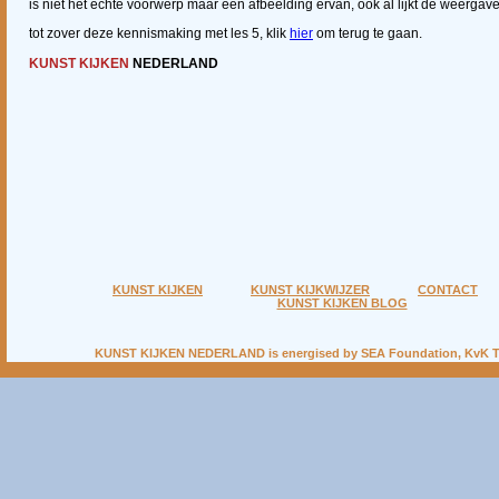
is niet het echte voorwerp maar een afbeelding ervan, ook al lijkt de weergav
tot zover deze kennismaking met les 5, klik
hier
om terug te gaan.
KUNST KIJKEN
NEDERLAND
KUNST KIJKEN
KUNST KIJKWIJZER
CONTACT
KUNST KIJKEN BLOG
KUNST KIJKEN NEDERLAND
is energised by
SEA Foundation
, KvK 