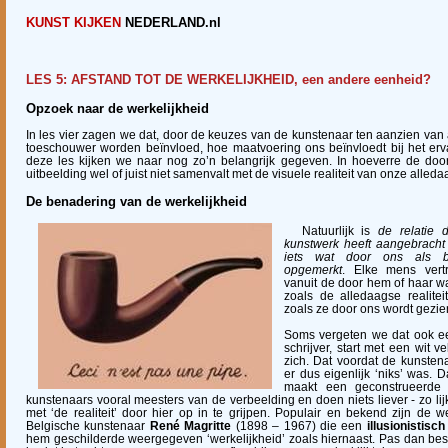
KUNST KIJKEN
NEDERLAND.nl
LES 5: AFSTAND TOT DE WERKELIJKHEID, een andere eenheid?
Opzoek naar de werkelijkheid
In les vier zagen we dat, door de keuzes van de kunstenaar ten aanzien van 
toeschouwer worden beïnvloed, hoe maatvoering ons beïnvloedt bij het erv
deze les kijken we naar nog zo’n belangrijk gegeven. In hoeverre de do
uitbeelding wel of juist niet samenvalt met de visuele realiteit van onze alled
De benadering van de werkelijkheid
Natuurlijk is
de relatie 
kunstwerk heeft aangebracht t
iets wat door ons als b
opgemerkt
. Elke mens vertr
vanuit de door hem of haar w
zoals de alledaagse realitei
zoals ze door ons wordt gezie
Soms vergeten we dat ook ee
schrijver, start met een wit v
zich. Dat voordat de kunstena
er dus eigenlijk ‘niks’ was. 
maakt een geconstrueerde w
kunstenaars vooral meesters van de verbeelding en doen niets liever - zo lijk
met ‘de realiteit’ door hier op in te grijpen. Populair en bekend zijn de 
Belgische kunstenaar
René Magritte
(1898 – 1967) die een
illusionistisch
hem geschilderde weergegeven ‘werkelijkheid’ zoals hiernaast. Pas dan besef